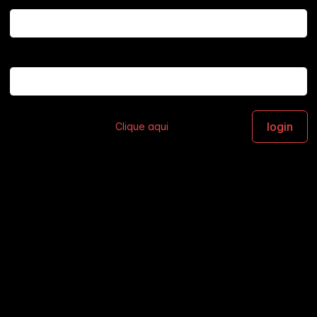
Email
Senha
Esqueceu sua senha?
Clique aqui